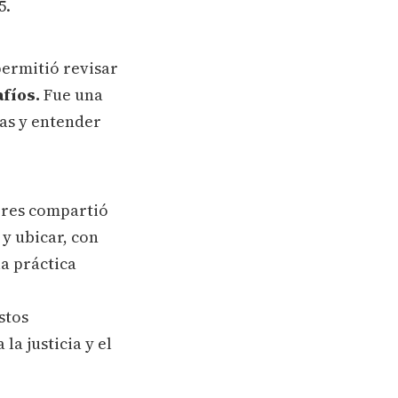
5.
permitió revisar
fíos.
Fue una
as y entender
sores compartió
 y ubicar, con
a práctica
stos
a justicia y el