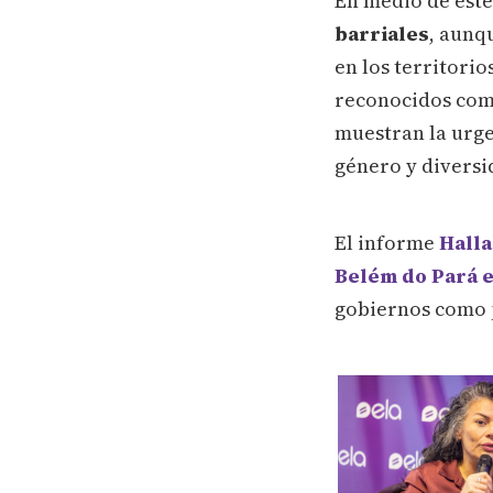
En medio de este
barriales
, aunq
en los territorio
reconocidos com
muestran la urge
género y diversi
El informe
Halla
Belém do Pará e
gobiernos como p