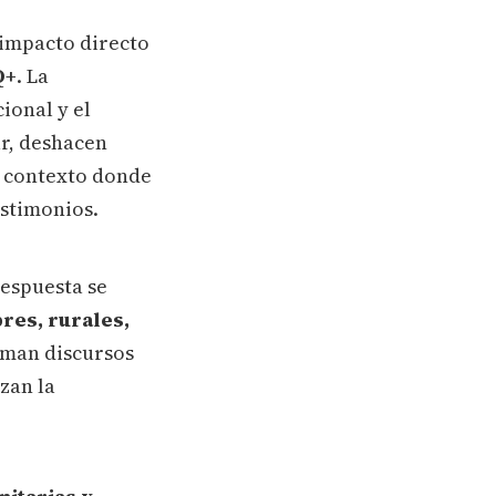
 impacto directo
Q+
. La
ional y el
r, deshacen
n contexto donde
estimonios.
respuesta se
res, rurales,
suman discursos
zan la