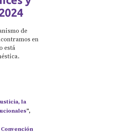
-2024
canismo de
ncontramos en
o está
méstica.
usticia, la
tucionales
”,
a Convención