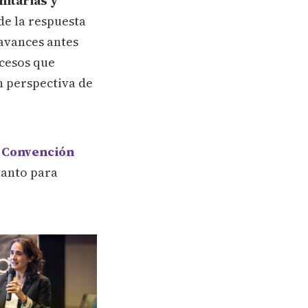
itarias y
de la respuesta
 avances antes
cesos que
n perspectiva de
a Convención
tanto para