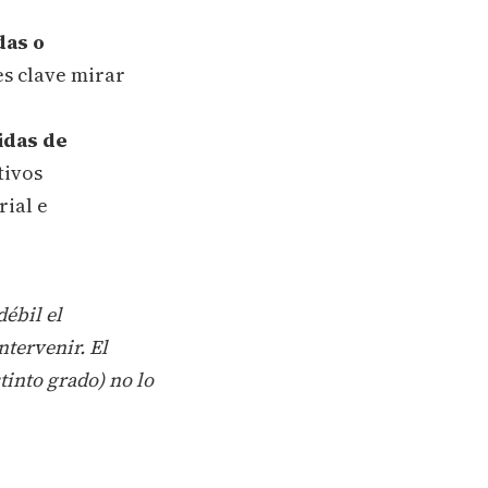
das o
 es clave mirar
idas de
tivos
rial e
ébil el
ntervenir. El
tinto grado) no lo