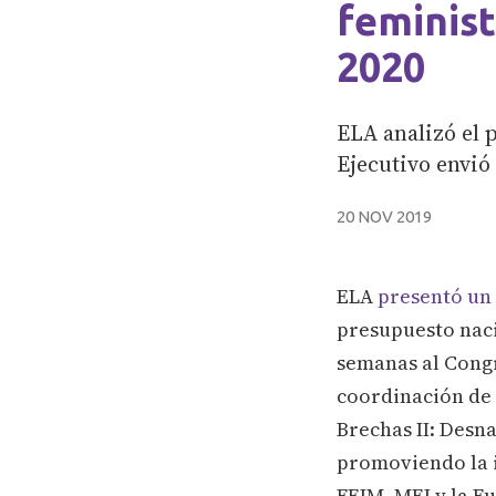
feminis
2020
ELA analizó el 
Ejecutivo envió
20 NOV 2019
ELA
presentó un
presupuesto naci
semanas al Congr
coordinación de 
Brechas II: Desn
promoviendo la i
FEIM, MEI y la Fu