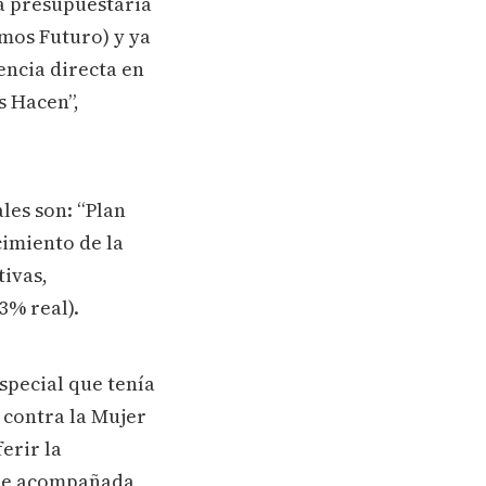
a presupuestaria
mos Futuro) y ya
encia directa en
s Hacen”,
les son: “Plan
cimiento de la
tivas,
3% real).
special que tenía
 contra la Mujer
erir la
 fue acompañada