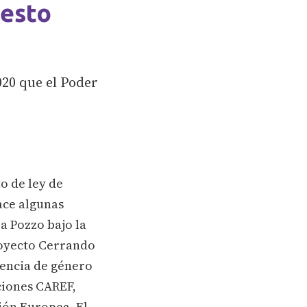
uesto
020 que el Poder
o de ley de
ace algunas
a Pozzo bajo la
royecto Cerrando
lencia de género
ciones CAREF,
nión Europea. El