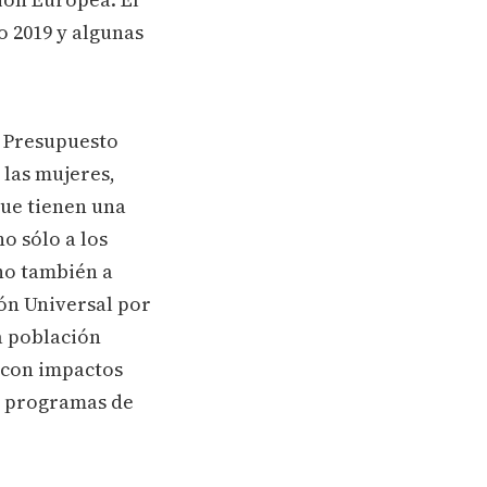
o 2019 y algunas
l Presupuesto
 las mujeres,
 que tienen una
o sólo a los
ino también a
ón Universal por
la población
 con impactos
n programas de