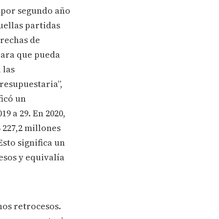
e por segundo año
uellas partidas
brechas de
 para que pueda
 las
resupuestaria”,
ficó un
19 a 29. En 2020,
 227,2 millones
sto significa un
esos y equivalía
nos retrocesos.