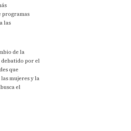
más
de programas
a las
mbio de la
 debatido por el
ades que
las mujeres y la
 busca el