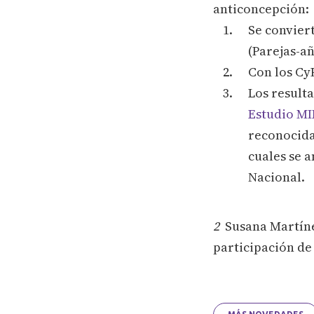
anticoncepción:
Se convier
(Parejas-a
Con los CyP
Los result
Estudio M
reconocidas
cuales se 
Nacional.
2
Susana Martínez
participación de 