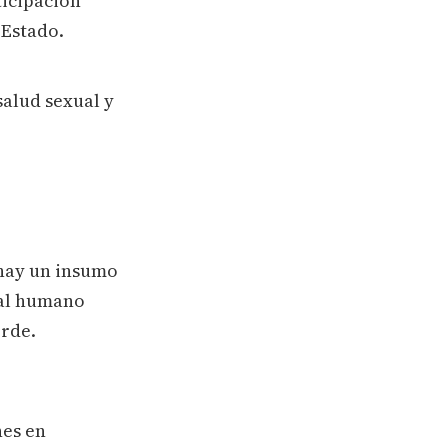
icipación
 Estado.
salud sexual y
 hay un insumo
tal humano
erde.
nes en