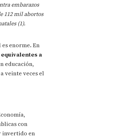
ontra embarazos
e 112 mil abortos
atales (
1)
.
l es enorme. En
 equivalentes a
en educación,
a veinte veces el
 Economía,
úblicas con
 invertido en