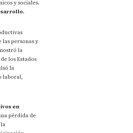
icos y sociales.
esarrollo.
oductivas
 las personas y
ostró la
 de los Estados
lsó la
 laboral,
tivos en
una pérdida de
 la