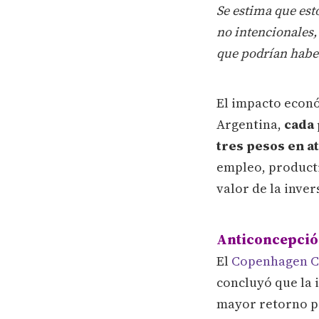
Se estima que es
no intencionales,
que podrían haber
El impacto econó
Argentina,
cada 
tres pesos en a
empleo, productiv
valor de la inver
Anticoncepción
El
Copenhagen C
concluyó que la 
mayor retorno pa